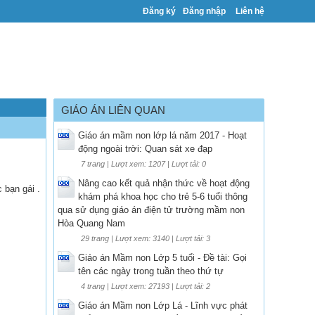
Đăng ký
Đăng nhập
Liên hệ
GIÁO ÁN LIÊN QUAN
Giáo án mầm non lớp lá năm 2017 - Hoạt
động ngoài trời: Quan sát xe đạp
7 trang | Lượt xem: 1207 | Lượt tải: 0
Nâng cao kết quả nhận thức về hoạt động
 bạn gái .
khám phá khoa học cho trẻ 5-6 tuổi thông
qua sử dụng giáo án điện tử trường mầm non
Hòa Quang Nam
29 trang | Lượt xem: 3140 | Lượt tải: 3
Giáo án Mầm non Lớp 5 tuổi - Đề tài: Gọi
tên các ngày trong tuần theo thứ tự
4 trang | Lượt xem: 27193 | Lượt tải: 2
Giáo án Mầm non Lớp Lá - Lĩnh vực phát