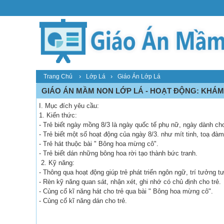
›
›
Trang Chủ
Lớp Lá
Giáo Án Lớp Lá
GIÁO ÁN MẦM NON LỚP LÁ - HOẠT ĐỘNG: KHÁM 
I. Mục đích yêu cầu:
1. Kiến thức:
- Trẻ biết ngày mồng 8/3 là ngày quốc tế phụ nữ, ngày dành cho
- Trẻ biết một số hoạt động của ngày 8/3. như mít tinh, toạ đàm
- Trẻ hát thuộc bài " Bông hoa mừng cô".
- Trẻ biết dán những bông hoa rời tạo thành bức tranh.
2. Kỹ năng:
- Thông qua hoạt động giúp trẻ phát triển ngôn ngữ, trí tưởng t
- Rèn kỹ năng quan sát, nhận xét, ghi nhớ có chủ định cho trẻ.
- Củng cố kĩ năng hát cho trẻ qua bài " Bông hoa mừng cô".
- Củng cố kĩ năng dán cho trẻ.