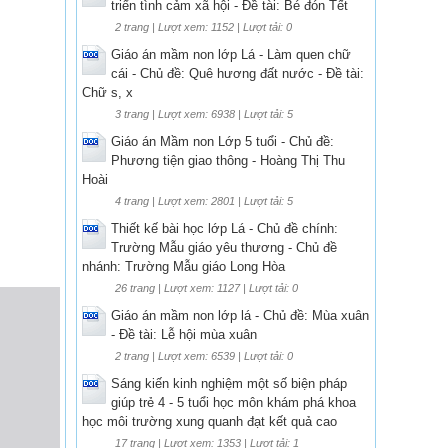
triển tình cảm xã hội - Đề tài: Bé đón Tết
2 trang | Lượt xem: 1152 | Lượt tải: 0
Giáo án mầm non lớp Lá - Làm quen chữ
cái - Chủ đề: Quê hương đất nước - Đề tài:
Chữ s, x
3 trang | Lượt xem: 6938 | Lượt tải: 5
Giáo án Mầm non Lớp 5 tuổi - Chủ đề:
Phương tiện giao thông - Hoàng Thị Thu
Hoài
4 trang | Lượt xem: 2801 | Lượt tải: 5
Thiết kế bài học lớp Lá - Chủ đề chính:
Trường Mẫu giáo yêu thương - Chủ đề
nhánh: Trường Mẫu giáo Long Hòa
26 trang | Lượt xem: 1127 | Lượt tải: 0
Giáo án mầm non lớp lá - Chủ đề: Mùa xuân
- Đề tài: Lễ hội mùa xuân
2 trang | Lượt xem: 6539 | Lượt tải: 0
Sáng kiến kinh nghiệm một số biện pháp
giúp trẻ 4 - 5 tuổi học môn khám phá khoa
học môi trường xung quanh đạt kết quả cao
17 trang | Lượt xem: 1353 | Lượt tải: 1