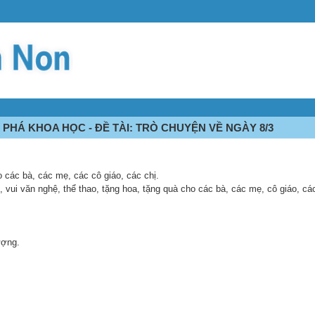
PHÁ KHOA HỌC - ĐỀ TÀI: TRÒ CHUYỆN VỀ NGÀY 8/3
 các bà, các mẹ, các cô giáo, các chị.
, vui văn nghệ, thể thao, tặng hoa, tặng quà cho các bà, các mẹ, cô giáo, các
ượng.