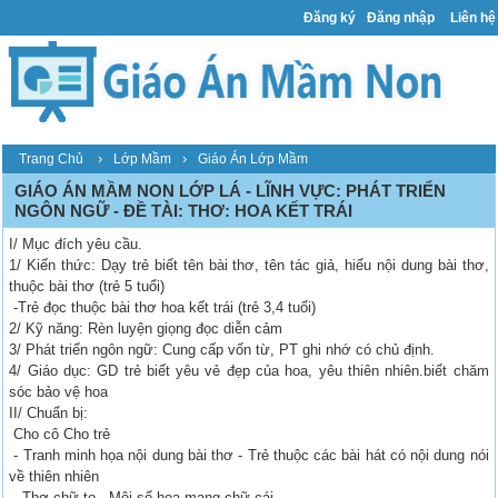
Đăng ký
Đăng nhập
Liên hệ
›
›
Trang Chủ
Lớp Mầm
Giáo Án Lớp Mầm
GIÁO ÁN MẦM NON LỚP LÁ - LĨNH VỰC: PHÁT TRIỂN
NGÔN NGỮ - ĐỀ TÀI: THƠ: HOA KẾT TRÁI
I/ Mục đích yêu cầu.
1/ Kiến thức: Dạy trẻ biết tên bài thơ, tên tác giả, hiểu nội dung bài thơ,
thuộc bài thơ (trẻ 5 tuổi)
-Trẻ đọc thuộc bài thơ hoa kết trái (trẻ 3,4 tuổi)
2/ Kỹ năng: Rèn luyện giọng đọc diễn cảm
3/ Phát triển ngôn ngữ: Cung cấp vốn từ, PT ghi nhớ có chủ định.
4/ Giáo dục: GD trẻ biết yêu vẻ đẹp của hoa, yêu thiên nhiên.biết chăm
sóc bảo vệ hoa
II/ Chuẩn bị:
Cho cô Cho trẻ
- Tranh minh họa nội dung bài thơ - Trẻ thuộc các bài hát có nội dung nói
về thiên nhiên
- Thơ chữ to - Mội số hoa mang chữ cái