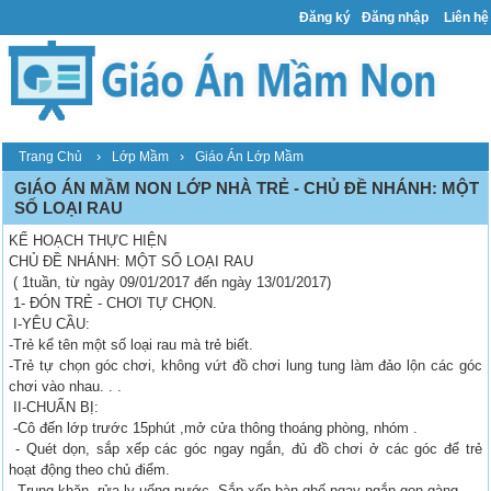
Đăng ký
Đăng nhập
Liên hệ
›
›
Trang Chủ
Lớp Mầm
Giáo Án Lớp Mầm
GIÁO ÁN MẦM NON LỚP NHÀ TRẺ - CHỦ ĐỀ NHÁNH: MỘT
SỐ LOẠI RAU
KẾ HOẠCH THỰC HIỆN
CHỦ ĐỀ NHÁNH: MỘT SỐ LOẠI RAU
( 1tuần, từ ngày 09/01/2017 đến ngày 13/01/2017)
1- ĐÓN TRẺ - CHƠI TỰ CHỌN.
I-YÊU CẦU:
-Trẻ kể tên một số loại rau mà trẻ biết.
-Trẻ tự chọn góc chơi, không vứt đồ chơi lung tung làm đảo lộn các góc
chơi vào nhau. . .
II-CHUẨN BỊ:
-Cô đến lớp trước 15phút ,mở cửa thông thoáng phòng, nhóm .
- Quét dọn, sắp xếp các góc ngay ngắn, đủ đồ chơi ở các góc để trẻ
hoạt động theo chủ điểm.
-Trụng khăn, rửa ly uống nước. Sắp xếp bàn ghế ngay ngắn gọn gàng.