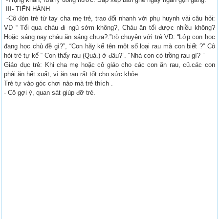
III- TIẾN HÀNH
-Cô đón trẻ từ tay cha mẹ trẻ, trao đổi nhanh với phụ huynh vài câu hỏi:
VD “ Tối qua cháu đi ngủ sớm không?, Cháu ăn tối được nhiều không?
Hoặc sáng nay cháu ăn sáng chưa?.”trò chuyện với trẻ VD: “Lớp con học
đang học chủ đề gì?”, “Con hãy kể tên một số loại rau mà con biết ?” Cô
hỏi trẻ tự kể “ Con thấy rau (Quả.) ở đâu?”. "Nhà con có trồng rau gì? ”
Giáo dục trẻ: Khi cha mẹ hoặc cô giáo cho các con ăn rau, củ.các con
phải ăn hết xuất, vì ăn rau rất tốt cho sức khỏe
Trẻ tự vào góc chơi nào mà trẻ thích .
- Cô gợi ý, quan sát giúp đỡ trẻ.