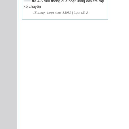
trẻ 4-5 tuổi thông qua hoạt động dạy trẻ tập
kể chuyện
15 trang | Lượt xem: 33052 | Lượt tải: 2