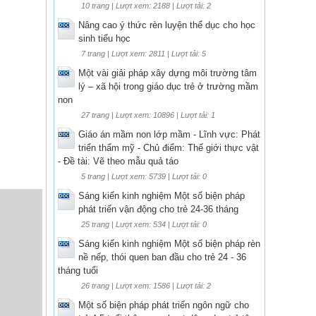
10 trang | Lượt xem: 2188 | Lượt tải: 2
Nâng cao ý thức rèn luyện thể dục cho học
sinh tiểu học
7 trang | Lượt xem: 2811 | Lượt tải: 5
Một vài giải pháp xây dựng môi trường tâm
lý – xã hội trong giáo dục trẻ ở trường mầm
non
27 trang | Lượt xem: 10896 | Lượt tải: 1
Giáo án mầm non lớp mầm - Lĩnh vực: Phát
triển thẩm mỹ - Chủ điểm: Thế giới thực vật
- Đề tài: Vẽ theo mẫu quả táo
5 trang | Lượt xem: 5739 | Lượt tải: 0
Sáng kiến kinh nghiệm Một số biện pháp
phát triển vận động cho trẻ 24-36 tháng
25 trang | Lượt xem: 534 | Lượt tải: 0
Sáng kiến kinh nghiệm Một số biện pháp rèn
nề nếp, thói quen ban đầu cho trẻ 24 - 36
tháng tuổi
26 trang | Lượt xem: 1586 | Lượt tải: 2
Một số biện pháp phát triển ngôn ngữ cho