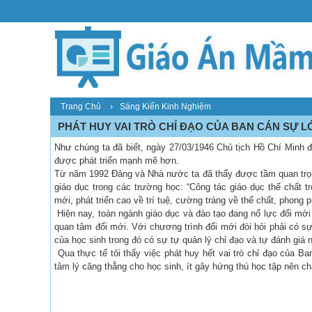
›
Trang Chủ
Sáng Kiến Kinh Nghiệm
PHÁT HUY VAI TRÒ CHỈ ĐẠO CỦA BAN CÁN SỰ L
Như chúng ta đã biết, ngày 27/03/1946 Chủ tịch Hồ Chí Minh đ
được phát triển mạnh mẽ hơn.
Từ năm 1992 Đảng và Nhà nước ta đã thấy được tầm quan trọng
giáo dục trong các trường học: “Công tác giáo dục thể chất
mới, phát triển cao về trí tuệ, cường tráng về thể chất, phong
Hiện nay, toàn ngành giáo dục và đào tạo đang nổ lực đổi m
quan tâm đổi mới. Với chương trình đổi mới đòi hỏi phải có s
của học sinh trong đó có sự tự quản lý chỉ đạo và tự đánh giá
Qua thực tế tôi thấy việc phát huy hết vai trò chỉ đạo của Ba
tâm lý căng thẳng cho học sinh, ít gây hứng thú học tập nên c