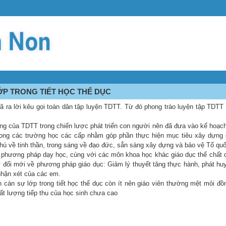
ỚP TRONG TIẾT HỌC THỂ DỤC
ã ra lời kêu gọi toàn dân tập luyện TDTT. Từ đó phong trào luyện tập TDTT
 của TDTT trong chiến lược phát triển con người nên đã đưa vào kế hoạch 
 trong các trường học các cấp nhằm góp phần thực hiện mục tiêu xây dựng
 phú về tinh thần, trong sáng về đạo đức, sẳn sàng xây dựng và bảo vệ Tổ quố
ới phương pháp dạy học, cùng với các môn khoa học khác giáo dục thể chất
ự đổi mới về phương pháp giáo dục: Giảm lý thuyết tăng thực hành, phát hu
 nhận xét của các em.
n cán sự lớp trong tiết học thể dục còn ít nên giáo viên thường mệt mỏi đồn
hất lượng tiếp thu của học sinh chưa cao