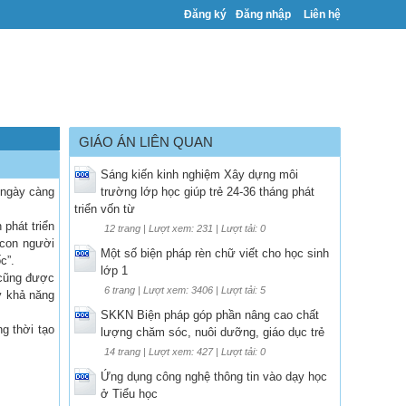
Đăng ký
Đăng nhập
Liên hệ
GIÁO ÁN LIÊN QUAN
Sáng kiến kinh nghiệm Xây dựng môi
 ngày càng
trường lớp học giúp trẻ 24-36 tháng phát
triển vốn từ
phát triển
12 trang | Lượt xem: 231 | Lượt tải: 0
 con người
Một số biện pháp rèn chữ viết cho học sinh
c”.
lớp 1
 cũng được
6 trang | Lượt xem: 3406 | Lượt tải: 5
y khả năng
SKKN Biện pháp góp phần nâng cao chất
g thời tạo
lượng chăm sóc, nuôi dưỡng, giáo dục trẻ
14 trang | Lượt xem: 427 | Lượt tải: 0
Ứng dụng công nghệ thông tin vào dạy học
ở Tiểu học