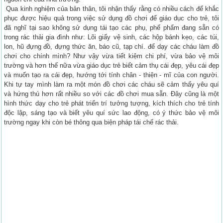
Qua kinh nghiệm của bản thân, tôi nhận thấy rằng có nhiều cách để khắc
phục được hiệu quả trong việc sử dụng đồ chơi để giáo dục cho trẻ, tôi
đã nghĩ tại sao không sử dụng tái tạo các phụ, phế phẩm đang sẵn có
trong rác thải gia đình như: Lõi giấy vệ sinh, các hộp bánh kẹo, các túi,
lon, hũ đựng đồ, đựng thức ăn, báo cũ, tạp chí. để dạy các cháu làm đồ
chơi cho chính mình? Như vậy vừa tiết kiệm chi phí, vừa bảo vệ môi
trường và hơn thế nữa vừa giáo dục trẻ biết cảm thụ cái đẹp, yêu cái đẹp
và muốn tạo ra cái đẹp, hướng tới tính chân - thiện - mĩ của con người.
Khi tự tay mình làm ra một món đồ chơi các cháu sẽ cảm thấy yêu quí
và hứng thú hơn rất nhiều so với các đồ chơi mua sẵn. Đây cũng là một
hình thức dạy cho trẻ phát triển trí tưởng tượng, kích thích cho trẻ tính
độc lập, sáng tạo và biết yêu quí sức lao động, có ý thức bảo vệ môi
trường ngay khi còn bé thông qua biện pháp tái chế rác thải.