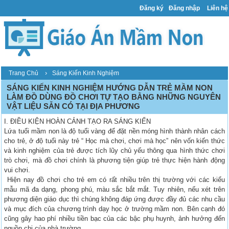
Đăng ký
Đăng nhập
Liên hệ
›
Trang Chủ
Sáng Kiến Kinh Nghiệm
SÁNG KIẾN KINH NGHIỆM HƯỚNG DẪN TRẺ MẦM NON
LÀM ĐỒ DÙNG ĐỒ CHƠI TỰ TẠO BẰNG NHỮNG NGUYÊN
VẬT LIỆU SẴN CÓ TẠI ĐỊA PHƯƠNG
I. ĐIỀU KIỆN HOÀN CẢNH TẠO RA SÁNG KIẾN
Lứa tuổi mầm non là độ tuổi vàng để đặt nền móng hình thành nhân cách
cho trẻ, ở độ tuổi này trẻ “ Học mà chơi, chơi mà học” nên vốn kiến thức
và kinh nghiệm của trẻ được tích lũy chủ yếu thông qua hình thức chơi
trò chơi, mà đồ chơi chính là phương tiện giúp trẻ thực hiện hành động
vui chơi.
Hiện nay đồ chơi cho trẻ em có rất nhiều trên thị trường với các kiểu
mẫu mã đa dạng, phong phú, màu sắc bắt mắt. Tuy nhiên, nếu xét trên
phương diện giáo dục thì chúng không đáp ứng được đầy đủ các nhu cầu
và mục đích của chương trình dạy học ở trường mầm non. Bên cạnh đó
cũng gây hao phí nhiều tiền bạc của các bậc phụ huynh, ảnh hưởng đến
nguồn chi của nhà trường.