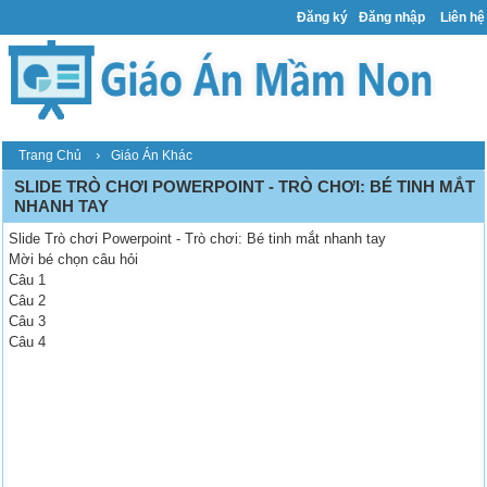
Đăng ký
Đăng nhập
Liên hệ
›
Trang Chủ
Giáo Án Khác
SLIDE TRÒ CHƠI POWERPOINT - TRÒ CHƠI: BÉ TINH MẮT
NHANH TAY
Slide Trò chơi Powerpoint - Trò chơi: Bé tinh mắt nhanh tay
Mời bé chọn câu hỏi
Câu 1
Câu 2
Câu 3
Câu 4