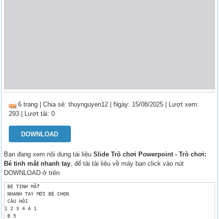
6 trang
|
Chia sẻ:
thuynguyen12
| Ngày: 15/08/2025
| Lượt xem:
293
| Lượt tải: 0
DOWNLOAD
Bạn đang xem nội dung tài liệu
Slide Trò chơi Powerpoint - Trò chơi:
Bé tinh mắt nhanh tay
, để tải tài liệu về máy bạn click vào nút
DOWNLOAD ở trên
 BÉ TINH MẮT 

 NHANH TAY MỜI BÉ CHỌN 

 CÂU HỎI

1 2 3 4 A 1

 B 5
