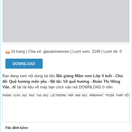
14 trang
|
Chia sẻ:
giaoanmamnon
| Lượt xem: 2149
| Lượt tải: 0
DOWNLOAD
Bạn đang xem nội dung tài liệu
Bài giảng Mầm non Lớp 4 tuổi - Chủ
đề: Quê hương mến yêu - Đề tài: Vẽ quê hương - Đoàn Thị Hồng
Vân
, để tải tài liệu về máy bạn click vào nút DOWNLOAD ở trên
PHÒNG GIÁO DỤC ĐÀO TẠO ĐẠI LỘCTRƯỜNG MẦM NON ĐẠI HỒNGPHÁT TRIỂN THẨM MĨCh
File đính kèm: