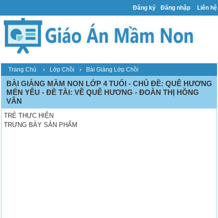
Đăng ký
Đăng nhập
Liên hệ
›
›
Trang Chủ
Lớp Chồi
Bài Giảng Lớp Chồi
BÀI GIẢNG MẦM NON LỚP 4 TUỔI - CHỦ ĐỀ: QUÊ HƯƠNG
MẾN YÊU - ĐỀ TÀI: VẼ QUÊ HƯƠNG - ĐOÀN THỊ HỒNG
VÂN
TRẺ THỰC HIỆN
TRƯNG BÀY SẢN PHẨM