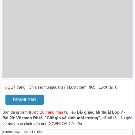
27 trang
|
Chia sẻ:
trungquanz7
| Lượt xem: 865
| Lượt tải: 0
DOWNLOAD
Bạn đang xem trước
20 trang mẫu
tài liệu
Bài giảng Mĩ thuật Lớp 7 -
Bài 20: Vẽ tranh Đề tài "Giữ gìn vệ sinh môi trường"
, để tải tài liệu gốc
về máy bạn click vào nút DOWNLOAD ở trên
TRƯỜNG ĐẠI HỌC SÀI GÒN 
