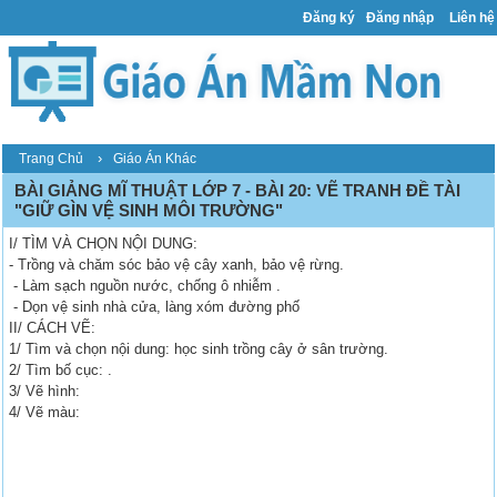
Đăng ký
Đăng nhập
Liên hệ
›
Trang Chủ
Giáo Án Khác
BÀI GIẢNG MĨ THUẬT LỚP 7 - BÀI 20: VẼ TRANH ĐỀ TÀI
"GIỮ GÌN VỆ SINH MÔI TRƯỜNG"
I/ TÌM VÀ CHỌN NỘI DUNG:
- Trồng và chăm sóc bảo vệ cây xanh, bảo vệ rừng.
- Làm sạch nguồn nước, chống ô nhiễm .
- Dọn vệ sinh nhà cửa, làng xóm đường phố
II/ CÁCH VẼ:
1/ Tìm và chọn nội dung: học sinh trồng cây ở sân trường.
2/ Tìm bố cục: .
3/ Vẽ hình:
4/ Vẽ màu: