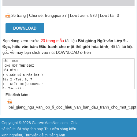
26 trang
|
Chia sẻ:
trungquanz7
| Lượt xem: 978
| Lượt tải: 0
DOWNLOAD
Bạn đang xem trước
20 trang mẫu
tài liệu
Bài giảng Ngữ văn Lớp 9 -
Đọc, hiểu văn bản: Đấu tranh cho một thế giới hòa bình
, để tải tài liệu
gốc về máy bạn click vào nút DOWNLOAD ở trên
ĐẤU TRANH 

 CHO MỘT THẾ GIỚI 

HÒA BÌNH 

( G.Gác-xi-a Mác-két ) 

Bài 2 -Tiết 6, 7 

I . GIỚI THIỆU CHUNG : 

1: Tác giả : 

 G.G Mác-két (sinh 1928) là nhà văn Cô-lôm-bi-a 

File đính kèm:
 Nhận giải Nobel văn học năm 1982 

2. Tác phẩm: 

bai_giang_ngu_van_lop_9_doc_hieu_van_ban_dau_tranh_cho_mot_t.ppt
a) Xuất xứ : 

b) Kiểu văn bản : 

 Trích từ bản tham luận của G. Mác-két đọc tại cuộc họp mặt của 6 nguyên 
nhật dụng. 

Copyright © 2026
GiaoAnMamNon.com
- Chia
II. ĐỌC – HIỂU VĂN BẢN : 

sẻ
thủ thuật máy tính
hay,
Thư viện sáng kiến
- Nguy cơ của chiến tranh hạt nhân. 

- Cuộc chạy đua vũ trang chuẩn bị cho chiến tranh hạt nhân làm mất đi khả
kinh nghiệm
,
Thư viện đề thi tiếng Anh