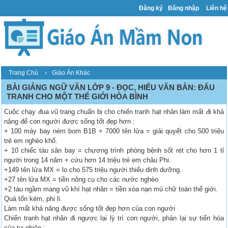
Đăng ký
Đăng nhập
Liên hệ
›
Trang Chủ
Giáo Án Khác
BÀI GIẢNG NGỮ VĂN LỚP 9 - ĐỌC, HIỂU VĂN BẢN: ĐẤU
TRANH CHO MỘT THẾ GIỚI HÒA BÌNH
Cuộc chạy đua vũ trang chuẩn bị cho chiến tranh hạt nhân làm mất đi khả
năng để con người được sống tốt đẹp hơn :
+ 100 máy bay ném bom B1B + 7000 tên lửa = giải quyết cho 500 triệu
trẻ em nghèo khổ.
+ 10 chiếc tàu sân bay = chương trình phòng bệnh sốt rét cho hơn 1 tỉ
người trong 14 năm + cứu hơn 14 triệu trẻ em châu Phi.
+149 tên lửa MX = lo cho 575 triệu người thiếu dinh dưỡng.
+27 tên lửa MX = tiền nông cụ cho các nước nghèo
+2 tàu ngầm mang vũ khí hạt nhân = tiền xóa nạn mù chữ toàn thế giới.
Quá tốn kém, phi lí.
Làm mất khả năng được sống tốt đẹp hơn của con người
Chiến tranh hạt nhân đi ngược lại lý trí con người, phản lại sự tiến hóa
của tự nhiên :