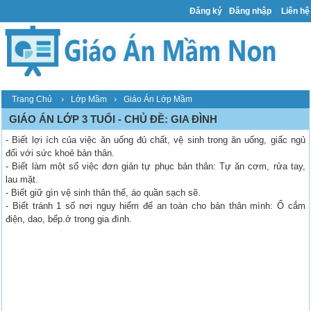
Đăng ký
Đăng nhập
Liên hệ
›
›
Trang Chủ
Lớp Mầm
Giáo Án Lớp Mầm
GIÁO ÁN LỚP 3 TUỔI - CHỦ ĐỀ: GIA ĐÌNH
- Biết lợi ích của việc ăn uống đủ chất, vệ sinh trong ăn uống, giấc ngủ
đối với sức khoẻ bản thân.
- Biết làm một số việc đơn giản tự phục bản thân: Tự ăn cơm, rửa tay,
lau mặt.
- Biết giữ gìn vệ sinh thân thể, áo quần sạch sẽ.
- Biết tránh 1 số nơi nguy hiểm để an toàn cho bản thân mình: Ổ cắm
điện, dao, bếp.ở trong gia đình.