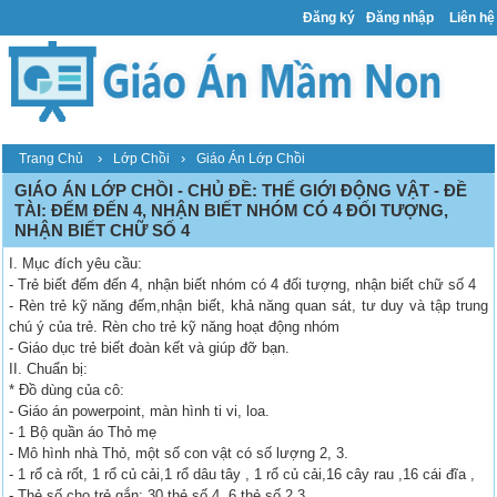
Đăng ký
Đăng nhập
Liên hệ
›
›
Trang Chủ
Lớp Chồi
Giáo Án Lớp Chồi
GIÁO ÁN LỚP CHỒI - CHỦ ĐỀ: THẾ GIỚI ĐỘNG VẬT - ĐỀ
TÀI: ĐẾM ĐẾN 4, NHẬN BIẾT NHÓM CÓ 4 ĐỐI TƯỢNG,
NHẬN BIẾT CHỮ SỐ 4
I. Mục đích yêu cầu:
- Trẻ biết đếm đến 4, nhận biết nhóm có 4 đối tượng, nhận biết chữ số 4
- Rèn trẻ kỹ năng đếm,nhận biết, khả năng quan sát, tư duy và tập trung
chú ý của trẻ. Rèn cho trẻ kỹ năng hoạt động nhóm
- Giáo dục trẻ biết đoàn kết và giúp đỡ bạn.
II. Chuẩn bị:
* Đồ dùng của cô:
- Giáo án powerpoint, màn hình ti vi, loa.
- 1 Bộ quần áo Thỏ mẹ
- Mô hình nhà Thỏ, một số con vật có số lượng 2, 3.
- 1 rổ cà rốt, 1 rổ củ cải,1 rổ dâu tây , 1 rổ củ cải,16 cây rau ,16 cái đĩa ,
- Thẻ số cho trẻ gắn: 30 thẻ số 4, 6 thẻ số 2,3.