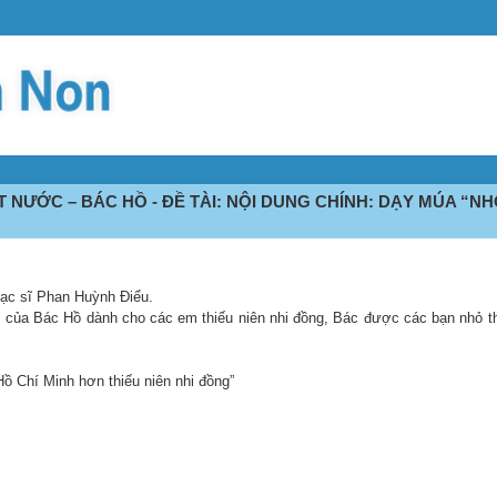
 NƯỚC – BÁC HỒ - ĐỀ TÀI: NỘI DUNG CHÍNH: DẠY MÚA “N
nhạc sĩ Phan Huỳnh Điểu.
ảm của Bác Hồ dành cho các em thiếu niên nhi đồng, Bác được các bạn nhỏ thi
c Hồ Chí Minh hơn thiếu niên nhi đồng”