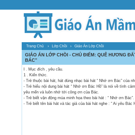
›
›
Trang Chủ
Lớp Chồi
Giáo Án Lớp Chồi
GIÁO ÁN LỚP CHỒI - CHỦ ĐIỂM: QUÊ HƯƠNG ĐẤT
BÁC”
I . Mục đích , yêu cầu.
1 . Kiến thức.
- Trẻ thuộc bài hát, hát đúng nhạc bài hát “ Nhớ ơn Bác” của 
- Trẻ hiểu nội dung bài hát “ Nhớ ơn Bác Hồ” là nói về tình c
yêu mến và luôn nhớ tới công ơn của Bác.
- Trẻ biết vận động múa minh họa theo bài hát : “ Nhớ ơn Bác”.
- Trẻ biết tên bài hát và tác giả của bài hát nghe : “ Ai yêu Bá