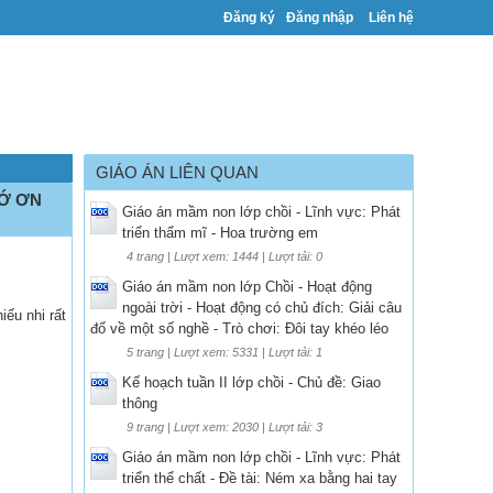
Đăng ký
Đăng nhập
Liên hệ
GIÁO ÁN LIÊN QUAN
HỚ ƠN
Giáo án mầm non lớp chồi - Lĩnh vực: Phát
triển thẩm mĩ - Hoa trường em
4 trang | Lượt xem: 1444 | Lượt tải: 0
Giáo án mầm non lớp Chồi - Hoạt động
ngoài trời - Hoạt động có chủ đích: Giải câu
ếu nhi rất
đố về một số nghề - Trò chơi: Đôi tay khéo léo
5 trang | Lượt xem: 5331 | Lượt tải: 1
Kế hoạch tuần II lớp chồi - Chủ đề: Giao
thông
9 trang | Lượt xem: 2030 | Lượt tải: 3
Giáo án mầm non lớp chồi - Lĩnh vực: Phát
triển thể chất - Đề tài: Ném xa bằng hai tay