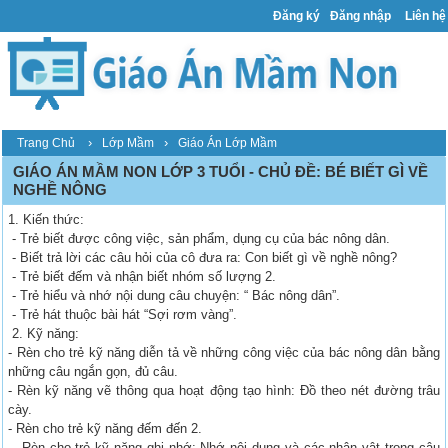
Đăng ký
Đăng nhập
Liên hệ
›
›
Trang Chủ
Lớp Mầm
Giáo Án Lớp Mầm
GIÁO ÁN MẦM NON LỚP 3 TUỔI - CHỦ ĐỀ: BÉ BIẾT GÌ VỀ
NGHỀ NÔNG
1. Kiến thức:
- Trẻ biết được công việc, sản phẩm, dụng cụ của bác nông dân.
- Biết trả lời các câu hỏi của cô đưa ra: Con biết gì về nghề nông?
- Trẻ biết đếm và nhận biết nhóm số lượng 2.
- Trẻ hiểu và nhớ nội dung câu chuyện: “ Bác nông dân”.
- Trẻ hát thuộc bài hát “Sợi rơm vàng”.
2. Kỹ năng:
- Rèn cho trẻ kỹ năng diễn tả về những công việc của bác nông dân bằng
những câu ngắn gọn, đủ câu.
- Rèn kỹ năng vẽ thông qua hoạt động tạo hình: Đồ theo nét đường trâu
cày.
- Rèn cho trẻ kỹ năng đếm đến 2.
- Rèn cho trẻ kỹ năng ghi nhớ: Nhớ nội dung và các nhân vật trong câu