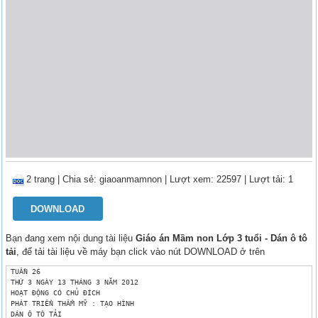
2 trang
|
Chia sẻ:
giaoanmamnon
| Lượt xem: 22597
| Lượt tải: 1
DOWNLOAD
Bạn đang xem nội dung tài liệu
Giáo án Mầm non Lớp 3 tuổi - Dán ô tô
tải
, để tải tài liệu về máy bạn click vào nút DOWNLOAD ở trên
 TUẦN 26

 THỨ 3 NGÀY 13 THÁNG 3 NĂM 2012

 HOẠT ĐỘNG CÓ CHỦ ĐÍCH 

 PHÁT TRIỂN THẨM MỸ : TẠO HÌNH 

 DÁN Ô TÔ TẢI 
