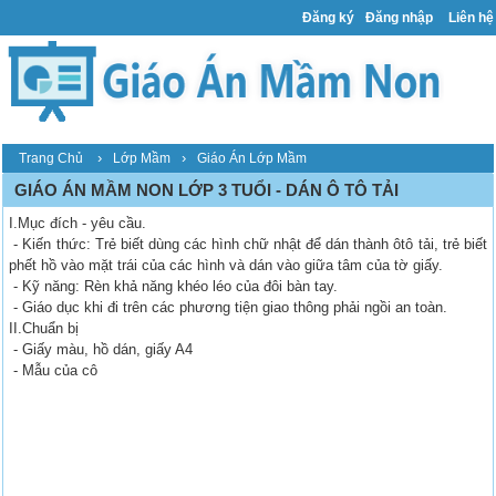
Đăng ký
Đăng nhập
Liên hệ
›
›
Trang Chủ
Lớp Mầm
Giáo Án Lớp Mầm
GIÁO ÁN MẦM NON LỚP 3 TUỔI - DÁN Ô TÔ TẢI
I.Mục đích - yêu cầu.
- Kiến thức: Trẻ biết dùng các hình chữ nhật để dán thành ôtô tải, trẻ biết
phết hồ vào mặt trái của các hình và dán vào giữa tâm của tờ giấy.
- Kỹ năng: Rèn khả năng khéo léo của đôi bàn tay.
- Giáo dục khi đi trên các phương tiện giao thông phải ngồi an toàn.
II.Chuẩn bị
- Giấy màu, hồ dán, giấy A4
- Mẫu của cô