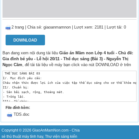
2 trang
|
Chia sẻ:
giaoanmamnon
| Lượt xem: 2181
| Lượt tải: 0
DOWNLOAD
Bạn đang xem nội dung tài liệu
Giáo án Mầm non Lớp 4 tuổi - Chủ đề:
Gia đình bé yêu - Lễ hội 20/11 - Thể dục sáng (Bài 3) - Nguyễn Thị
Ngọc Cầm
, để tải tài liệu về máy bạn click vào nút DOWNLOAD ở trên
 THỂ DỤC SÁNG BÀI 03

I/. Mục đích yêu cầu:

Cháu nhận thức được lợi ích của việc tập thể dục sáng cho cơ thể khỏe mạn
II/. Chuẩn bị:

- Sân bãi sạch, rộng, thoáng mát.

- Trống lắc.

III/. Tổ chức:

Khởi động:

File đính kèm:
- Cô ra hiệu lệnh cho cháu từ 3 hàng dọc chuyển thành vòng tròn vừa đi vừ
TDS.doc
- Cho cháu từ vòng tròn trở về 3 hàng ngang.

Trọng động: 

a/ Hô hấp: Thổi nơ bay (4 lần - 4 nhịp)

- Tư thế chuẩn bị: Cháu đứng tự nhiên.

Copyright © 2026
GiaoAnMamNon.com
- Chia
- Thực hiện:

sẻ
thủ thuật máy tính
hay,
Thư viện sáng kiến
+ Nhịp 1: Tay trái đưa lên giống như đang cầm nơ.
