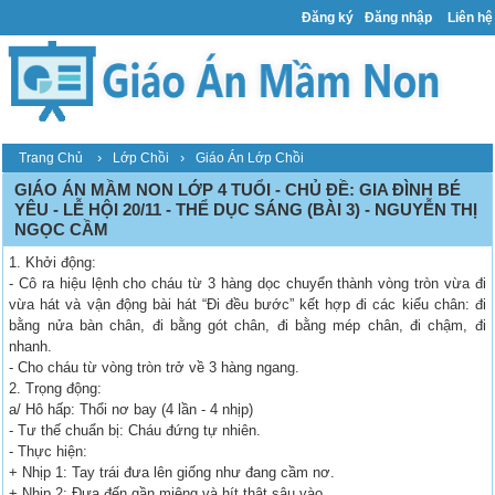
Đăng ký
Đăng nhập
Liên hệ
›
›
Trang Chủ
Lớp Chồi
Giáo Án Lớp Chồi
GIÁO ÁN MẦM NON LỚP 4 TUỔI - CHỦ ĐỀ: GIA ĐÌNH BÉ
YÊU - LỄ HỘI 20/11 - THỂ DỤC SÁNG (BÀI 3) - NGUYỄN THỊ
NGỌC CẦM
1. Khởi động:
- Cô ra hiệu lệnh cho cháu từ 3 hàng dọc chuyển thành vòng tròn vừa đi
vừa hát và vận động bài hát “Đi đều bước” kết hợp đi các kiểu chân: đi
bằng nửa bàn chân, đi bằng gót chân, đi bằng mép chân, đi chậm, đi
nhanh.
- Cho cháu từ vòng tròn trở về 3 hàng ngang.
2. Trọng động:
a/ Hô hấp: Thổi nơ bay (4 lần - 4 nhịp)
- Tư thế chuẩn bị: Cháu đứng tự nhiên.
- Thực hiện:
+ Nhịp 1: Tay trái đưa lên giống như đang cầm nơ.
+ Nhịp 2: Đưa đến gần miệng và hít thật sâu vào