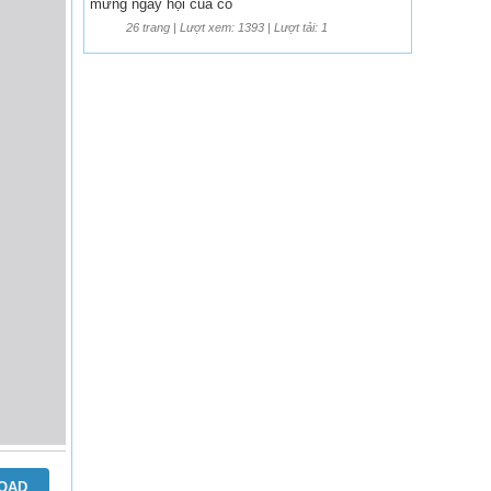
mừng ngày hội của cô
26 trang | Lượt xem: 1393 | Lượt tải: 1
OAD