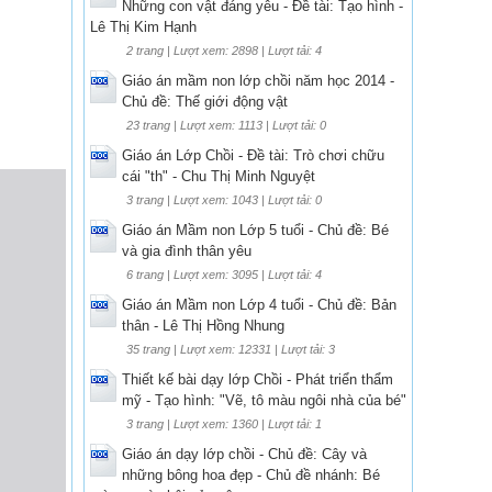
Những con vật đáng yêu - Đề tài: Tạo hình -
Lê Thị Kim Hạnh
2 trang | Lượt xem: 2898 | Lượt tải: 4
Giáo án mầm non lớp chồi năm học 2014 -
Chủ đề: Thế giới động vật
23 trang | Lượt xem: 1113 | Lượt tải: 0
Giáo án Lớp Chồi - Đề tài: Trò chơi chữu
cái "th" - Chu Thị Minh Nguyệt
3 trang | Lượt xem: 1043 | Lượt tải: 0
Giáo án Mầm non Lớp 5 tuổi - Chủ đề: Bé
và gia đình thân yêu
6 trang | Lượt xem: 3095 | Lượt tải: 4
Giáo án Mầm non Lớp 4 tuổi - Chủ đề: Bản
thân - Lê Thị Hồng Nhung
35 trang | Lượt xem: 12331 | Lượt tải: 3
Thiết kế bài dạy lớp Chồi - Phát triển thẩm
mỹ - Tạo hình: "Vẽ, tô màu ngôi nhà của bé"
3 trang | Lượt xem: 1360 | Lượt tải: 1
Giáo án dạy lớp chồi - Chủ đề: Cây và
những bông hoa đẹp - Chủ đề nhánh: Bé