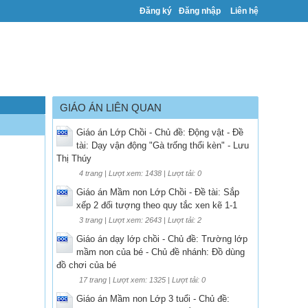
Đăng ký
Đăng nhập
Liên hệ
GIÁO ÁN LIÊN QUAN
Giáo án Lớp Chồi - Chủ đề: Động vật - Đề
tài: Dạy vận động "Gà trống thổi kèn" - Lưu
Thị Thúy
4 trang | Lượt xem: 1438 | Lượt tải: 0
Giáo án Mầm non Lớp Chồi - Đề tài: Sắp
xếp 2 đối tượng theo quy tắc xen kẽ 1-1
3 trang | Lượt xem: 2643 | Lượt tải: 2
Giáo án dạy lớp chồi - Chủ đề: Trường lớp
mầm non của bé - Chủ đề nhánh: Đồ dùng
đồ chơi của bé
17 trang | Lượt xem: 1325 | Lượt tải: 0
Giáo án Mầm non Lớp 3 tuổi - Chủ đề: