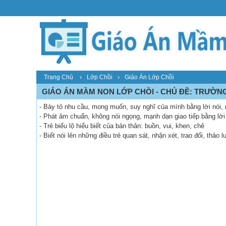
›
›
Trang Chủ
Lớp Chồi
Giáo Án Lớp Chồi
GIÁO ÁN MẦM NON LỚP CHỒI - CHỦ ĐỀ: TRƯỜNG
- Bày tỏ nhu cầu, mong muốn, suy nghĩ của mình bằng lời nói, 
- Phát âm chuẩn, không nói ngọng, mạnh dạn giao tiếp bằng lờ
- Trẻ biểu lộ hiểu biết của bản thân: buồn, vui, khen, chê
- Biết nói lên những điều trẻ quan sát, nhận xét, trao đổi, thảo 