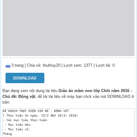
3 trang
|
Chia sẻ:
thuthuy20
| Lượt xem: 1377
| Lượt tải: 0
DOWNLOAD
Bạn đang xem nội dung tài liệu
Giáo án mầm non lớp Chồi năm 2016 -
Chủ đề: Động vật
, để tải tài liệu về máy bạn click vào nút DOWNLOAD ở
trên
KẾ HOẠCH THỰC HIỆN CHỦ ĐỀ : ĐỘNG VẬT

( Thực hiện từ ngày: 15/2 đến 20/3/ 2016)

- Các mục tiêu thực hiện: 

 - Mục tiêu mới: 

 - Mục tiêu cũ: 

Tháng
