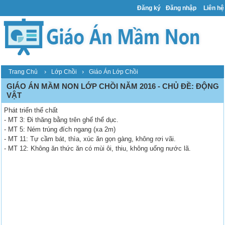
Đăng ký
Đăng nhập
Liên hệ
›
›
Trang Chủ
Lớp Chồi
Giáo Án Lớp Chồi
GIÁO ÁN MẦM NON LỚP CHỒI NĂM 2016 - CHỦ ĐỀ: ĐỘNG
VẬT
Phát triển thể chất
- MT 3: Đi thăng bằng trên ghế thể dục.
- MT 5: Ném trúng đích ngang (xa 2m)
- MT 11: Tự cầm bát, thìa, xúc ăn gọn gàng, không rơi vãi.
- MT 12: Không ăn thức ăn có mùi ôi, thiu, không uống nước lã.