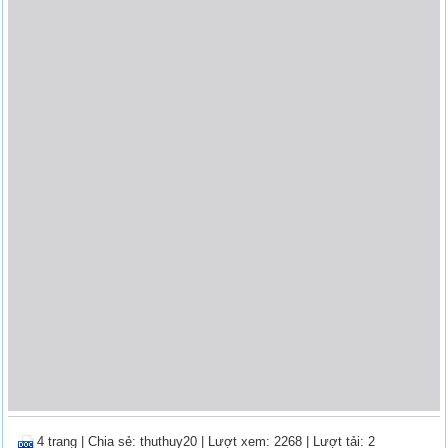
4 trang
|
Chia sẻ:
thuthuy20
| Lượt xem: 2268
| Lượt tải: 2