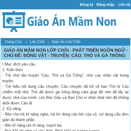
Đăng ký
Đăng nhập
Liên hệ
›
›
Trang Chủ
Lớp Chồi
Giáo Án Lớp Chồi
GIÁO ÁN MẦM NON LỚP CHỒI - PHÁT TRIỂN NGÔN NGỮ -
CHỦ ĐỀ: ĐỘNG VẬT - TRUYỆN: CÁO, THỎ VÀ GÀ TRỐNG
I.Mục đích yêu cầu :
1. Kiến thức
- Trẻ nhớ tên truyện “Cáo, Thỏ và Gà Trống”, nhớ các nhân vật trong
truyện.
- Trẻ hiểu nội dung câu chuyện: Câu chuyện đã kể về bạn Thỏ bị Cáo
chiếm mất nhà. Thỏ đã được gà trống dũng cảm giúp đỡ nên đã lấy lại
được nhà của mình, còn Bác Gấu và Bạn Chó vì nhút nhát nên đã không
đuổi được Cáo đi.
2. Kỹ năng
- Rèn cho trẻ kĩ năng nghe, trả lời đúng câu hỏi của cô, sử dụng câu đơn
giản đủ thành phần.
- Rèn kĩ năng nói rõ ràng, mạch lạc.
- Rèn KN ghi nhớ có chủ định. Phát triển trí tưởng tượng.