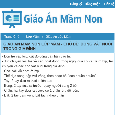
Đăng ký
Đăng nhập
Liên hệ
›
›
Trang Chủ
Lớp Mầm
Giáo Án Lớp Mầm
GIÁO ÁN MẦM NON LỚP MẦM - CHỦ ĐỀ: ĐỘNG VẬT NUÔI
TRONG GIA ĐÌNH
- Đón trẻ vào lớp, cất đồ dùng cá nhân vào tủ.
- Trò chuyện với trẻ về các hoạt động trong ngày của cô và trẻ ở lớp, trò
chuyện về các con vật nuôi trong gia đình.
- Chơi với đồ chơi ở lớp
- Thể dục sáng: tập với vòng, theo nhạc bài “con chuồn chuồn”.
- Tay: 2 tay đưa ra trước, lên cao
- Bụng: 2 tay đưa ra trước, quay người sang 2 bên
- Chân: hai tay đưa ra trước co 1 chân lên, đổi bên.
- Bật: 2 tay cầm vòng bật tách khép chân