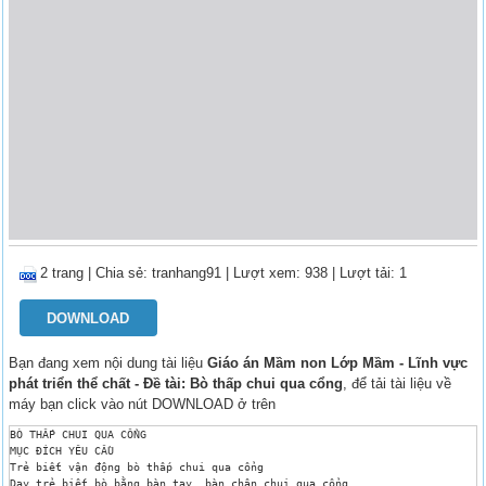
2 trang
|
Chia sẻ:
tranhang91
| Lượt xem: 938
| Lượt tải: 1
DOWNLOAD
Bạn đang xem nội dung tài liệu
Giáo án Mầm non Lớp Mầm - Lĩnh vực
phát triển thể chất - Đề tài: Bò thấp chui qua cổng
, để tải tài liệu về
máy bạn click vào nút DOWNLOAD ở trên
BÒ THẤP CHUI QUA CỔNG

MỤC ĐÍCH YÊU CẦU 

Trẻ biết vận động bò thấp chui qua cổng 

Dạy trẻ biết bò bằng bàn tay, bàn chân chui qua cổng
