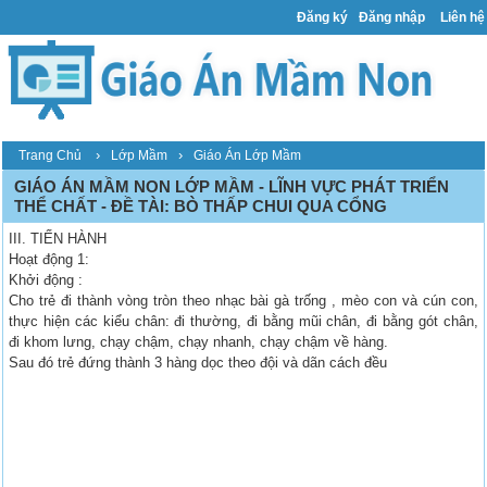
Đăng ký
Đăng nhập
Liên hệ
›
›
Trang Chủ
Lớp Mầm
Giáo Án Lớp Mầm
GIÁO ÁN MẦM NON LỚP MẦM - LĨNH VỰC PHÁT TRIỂN
THỂ CHẤT - ĐỀ TÀI: BÒ THẤP CHUI QUA CỔNG
III. TIẾN HÀNH
Hoạt động 1:
Khởi động :
Cho trẻ đi thành vòng tròn theo nhạc bài gà trống , mèo con và cún con,
thực hiện các kiểu chân: đi thường, đi bằng mũi chân, đi bằng gót chân,
đi khom lưng, chạy chậm, chạy nhanh, chạy chậm về hàng.
Sau đó trẻ đứng thành 3 hàng dọc theo đội và dãn cách đều