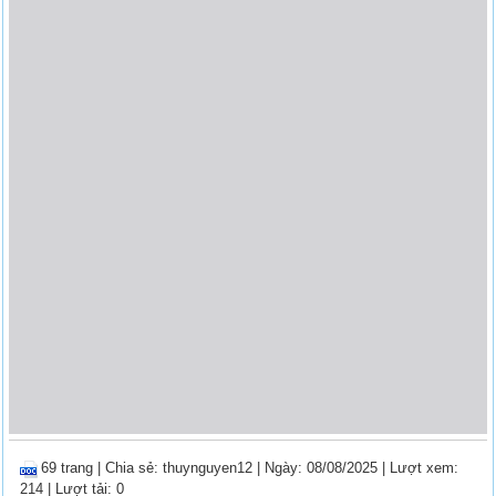
69 trang
|
Chia sẻ:
thuynguyen12
| Ngày: 08/08/2025
| Lượt xem:
214
| Lượt tải: 0