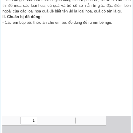
thị để mua các loại hoa, củ quả vả trẻ sẽ sờ nắn tri giác đặc điểm bên
ngoài của các loại hoa quả đẻ biết tên đó là loại hoa, quả có tên là gì.
II. Chuẩn bị đồ dùng:
- Các em búp bê, thức ăn cho em bé, đồ dùng để ru em bé ngủ.