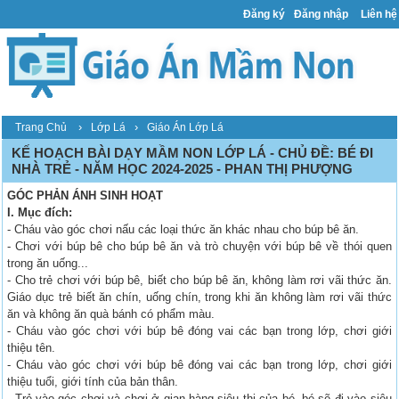
Đăng ký
Đăng nhập
Liên hệ
›
›
Trang Chủ
Lớp Lá
Giáo Án Lớp Lá
KẾ HOẠCH BÀI DẠY MẦM NON LỚP LÁ - CHỦ ĐỀ: BÉ ĐI
NHÀ TRẺ - NĂM HỌC 2024-2025 - PHAN THỊ PHƯỢNG
GÓC PHẢN ÁNH SINH HOẠT
I. Mục đích:
- Cháu vào góc chơi nấu các loại thức ăn khác nhau cho búp bê ăn.
- Chơi với búp bê cho búp bê ăn và trò chuyện với búp bê về thói quen
trong ăn uống...
- Cho trẻ chơi với búp bê, biết cho búp bê ăn, không làm rơi vãi thức ăn.
Giáo dục trẻ biết ăn chín, uống chín, trong khi ăn không làm rơi vãi thức
ăn và không ăn quà bánh có phẩm màu.
- Cháu vào góc chơi với búp bê đóng vai các bạn trong lớp, chơi giới
thiệu tên.
- Cháu vào góc chơi với búp bê đóng vai các bạn trong lớp, chơi giới
thiệu tuổi, giới tính của bản thân.
- Trẻ vào góc chơi và chơi ở gian hàng siêu thị của bé, bé sẽ đi vào siêu