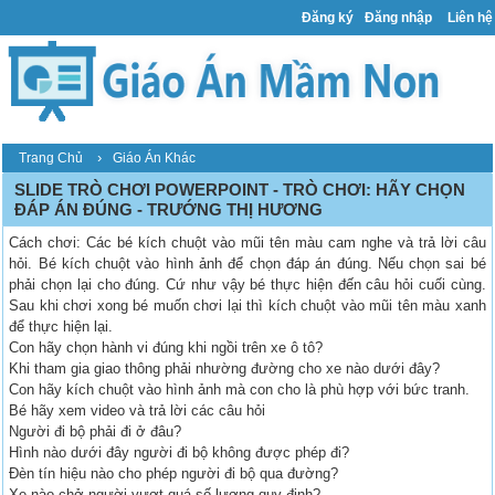
Đăng ký
Đăng nhập
Liên hệ
›
Trang Chủ
Giáo Án Khác
SLIDE TRÒ CHƠI POWERPOINT - TRÒ CHƠI: HÃY CHỌN
ĐÁP ÁN ĐÚNG - TRƯỚNG THỊ HƯƠNG
Cách chơi: Các bé kích chuột vào mũi tên màu cam nghe và trả lời câu
hỏi. Bé kích chuột vào hình ảnh để chọn đáp án đúng. Nếu chọn sai bé
phải chọn lại cho đúng. Cứ như vậy bé thực hiện đến câu hỏi cuối cùng.
Sau khi chơi xong bé muốn chơi lại thì kích chuột vào mũi tên màu xanh
để thực hiện lại.
Con hãy chọn hành vi đúng khi ngồi trên xe ô tô?
Khi tham gia giao thông phải nhường đường cho xe nào dưới đây?
Con hãy kích chuột vào hình ảnh mà con cho là phù hợp với bức tranh.
Bé hãy xem video và trả lời các câu hỏi
Người đi bộ phải đi ở đâu?
Hình nào dưới đây người đi bộ không được phép đi?
Đèn tín hiệu nào cho phép người đi bộ qua đường?
Xe nào chở người vượt quá số lượng quy định?