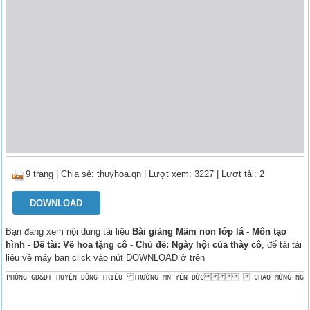
9 trang
|
Chia sẻ:
thuyhoa.qn
| Lượt xem: 3227
| Lượt tải: 2
DOWNLOAD
Bạn đang xem nội dung tài liệu
Bài giảng Mầm non lớp lá - Môn tạo
hình - Đề tài: Vẽ hoa tặng cô - Chủ đề: Ngày hội của thày cô
, để tải tài
liệu về máy bạn click vào nút DOWNLOAD ở trên
PHÒNG GD&ĐT HUYỆN ĐÔNG TRIỀU TRƯỜNG MN YÊN ĐỨC  CHÀO MỪNG NGÀY N