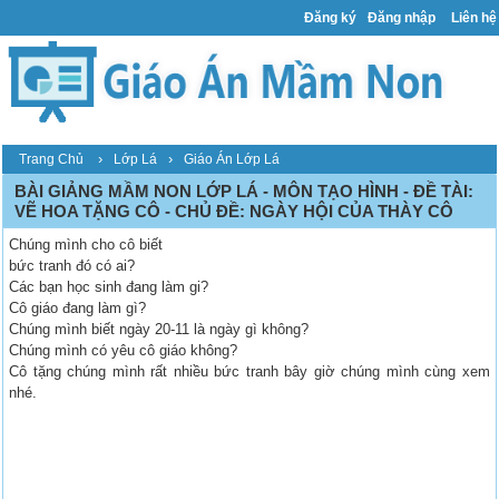
Đăng ký
Đăng nhập
Liên hệ
›
›
Trang Chủ
Lớp Lá
Giáo Án Lớp Lá
BÀI GIẢNG MẦM NON LỚP LÁ - MÔN TẠO HÌNH - ĐỀ TÀI:
VẼ HOA TẶNG CÔ - CHỦ ĐỀ: NGÀY HỘI CỦA THÀY CÔ
Chúng mình cho cô biết
bức tranh đó có ai?
Các bạn học sinh đang làm gi?
Cô giáo đang làm gì?
Chúng mình biết ngày 20-11 là ngày gì không?
Chúng mình có yêu cô giáo không?
Cô tặng chúng mình rất nhiều bức tranh bây giờ chúng mình cùng xem
nhé.