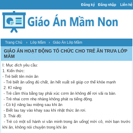
Đăng ký
Đăng nhập
Liên hệ
›
›
Trang Chủ
Lớp Mầm
Giáo Án Lớp Mầm
GIÁO ÁN HOẠT ĐỘNG TỔ CHỨC CHO TRẺ ĂN TRƯA LỚP
MẦM
I: Mục đích yêu cầu:
1. Kiến thức:
- Trẻ biết tên món ăn
- Trẻ biết ăn uống đủ chất, ăn hết xuất sẽ giúp cơ thể khỏe mạnh
2. Kĩ năng:
- Trẻ cầm thìa bằng tay phải xúc cơm ăn không để rơi vãi ra bàn.
- Trẻ nhai cơm nhẹ nhàng không phát ra tiếng động.
- Có kỹ năng lau miệng sau khi ăn
- Biết lau tay vào khay sau khi nhặt thức ăn rơi.
3. Thái độ:
- Trẻ có một số hành vi văn minh trong ăn uống( mời cô, mời bạn trước
khi ăn, không nói chuyện trong khi ăn