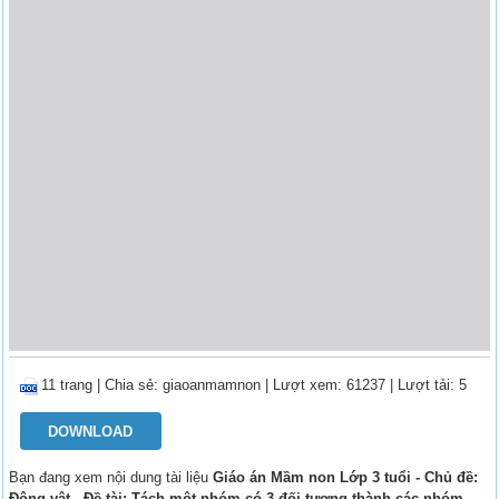
11 trang
|
Chia sẻ:
giaoanmamnon
| Lượt xem: 61237
| Lượt tải: 5
DOWNLOAD
Bạn đang xem nội dung tài liệu
Giáo án Mầm non Lớp 3 tuổi - Chủ đề:
Động vật - Đề tài: Tách một nhóm có 3 đối tượng thành các nhóm