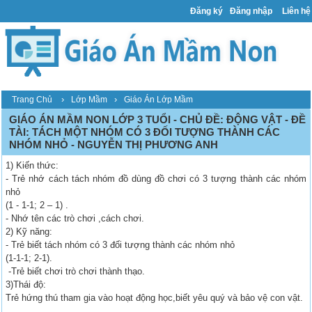
Đăng ký
Đăng nhập
Liên hệ
›
›
Trang Chủ
Lớp Mầm
Giáo Án Lớp Mầm
GIÁO ÁN MẦM NON LỚP 3 TUỔI - CHỦ ĐỀ: ĐỘNG VẬT - ĐỀ
TÀI: TÁCH MỘT NHÓM CÓ 3 ĐỐI TƯỢNG THÀNH CÁC
NHÓM NHỎ - NGUYỄN THỊ PHƯƠNG ANH
1) Kiến thức:
- Trẻ nhớ cách tách nhóm đồ dùng đồ chơi có 3 tượng thành các nhóm
nhỏ
(1 - 1-1; 2 – 1) .
- Nhớ tên các trò chơi ,cách chơi.
2) Kỹ năng:
- Trẻ biết tách nhóm có 3 đối tượng thành các nhóm nhỏ
(1-1-1; 2-1).
-Trẻ biết chơi trò chơi thành thạo.
3)Thái độ:
Trẻ hứng thú tham gia vào hoạt động học,biết yêu quý và bảo vệ con vật.