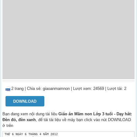
2 trang
|
Chia sẻ:
giaoanmamnon
| Lượt xem: 24569
| Lượt tải: 2
DOWNLOAD
Bạn đang xem nội dung tài liệu
Giáo án Mầm non Lớp 3 tuổi - Dạy hát:
Đèn đỏ, đèn xanh
, để tải tài liệu về máy bạn click vào nút DOWNLOAD
ở trên
 THỨ 6 NGÀY 6 THÁNG 4 NĂM 2012 
