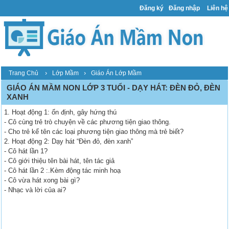
Đăng ký
Đăng nhập
Liên hệ
›
›
Trang Chủ
Lớp Mầm
Giáo Án Lớp Mầm
GIÁO ÁN MẦM NON LỚP 3 TUỔI - DẠY HÁT: ĐÈN ĐỎ, ĐÈN
XANH
1. Hoạt động 1: ổn định, gây hứng thú
- Cô cùng trẻ trò chuyện về các phương tiện giao thông.
- Cho trẻ kể tên các loại phương tiện giao thông mà trẻ biết?
2. Hoạt động 2: Dạy hát “Đèn đỏ, đèn xanh”
- Cô hát lần 1?
- Cô giới thiệu tên bài hát, tên tác giả
- Cô hát lần 2 :.Kèm động tác minh hoạ
- Cô vừa hát xong bài gì?
- Nhạc và lời của ai?