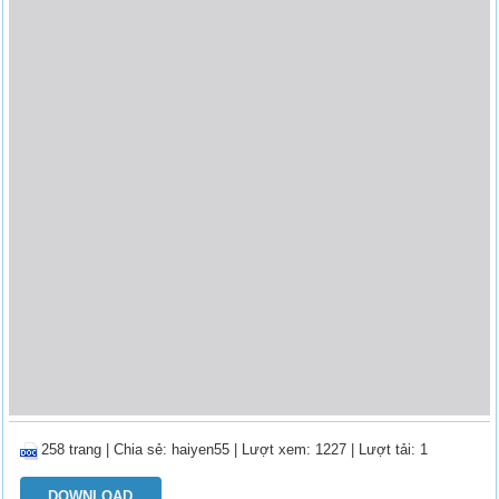
258 trang
|
Chia sẻ:
haiyen55
| Lượt xem: 1227
| Lượt tải: 1
DOWNLOAD