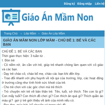
Đăng ký
Đăng nhập
Liên hệ
›
›
Trang Chủ
Lớp Mầm
Giáo Án Lớp Mầm
GIÁO ÁN MẦM NON LỚP MẦM - CHỦ ĐỀ 1: BÉ VÀ CÁC
BẠN
CHỦ ĐỀ 1: BÉ VÀ CÁC BẠN
Thời gian thực hiện: 3 tuần từ .
I. Đón trẻ
- Cô niềm nở, ân cần với trẻ, giúp trẻ nhanh chóng làm quen với cô giáo
và các bạn.
- Dạy trẻ chào cô, chào bố mẹ, chào các bạn khi đến lớp.
- Trao đổi nhanh với phụ huynh về nội qui của trường, lớp, các hoạt động
ở trường cũng như tình hình sức khoẻ của trẻ.
- Cho trẻ chơi với các góc chơi mà trẻ thích
- Trò chuyện nới trẻ về bản thân trẻ: Tên, tuổi, sở thích: Tên con là gì?
Con mấy tuổi? Con thích đồ chơi gì? Con thích ăn quả gì? Thích quần áo
màu gì? .gợi ý trẻ giới thiệu về ảnh của mình nếu có.
- Đọc thơ, múa hát, kể chuyện có trong chủ đề.