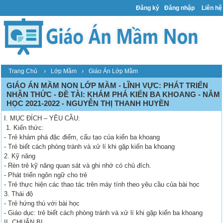
Đăng ký
Đăng nhập
Liên hệ
›
›
Trang Chủ
Lớp Mầm
Giáo Án Lớp Mầm
GIÁO ÁN MẦM NON LỚP MẦM - LĨNH VỰC: PHÁT TRIỂN
NHẬN THỨC - ĐỀ TÀI: KHÁM PHÁ KIẾN BA KHOANG - NĂM
HỌC 2021-2022 - NGUYỄN THỊ THANH HUYỀN
I. MỤC ĐÍCH – YÊU CẦU:
1. Kiến thức:
- Trẻ khám phá đặc điểm, cấu tạo của kiến ba khoang
- Trẻ biết cách phòng tránh và xử lí khi gặp kiến ba khoang
2. Kỹ năng
- Rèn trẻ kỹ năng quan sát và ghi nhớ có chủ đích.
- Phát triển ngôn ngữ cho trẻ
- Trẻ thực hiện các thao tác trên máy tính theo yêu cầu của bài học
3. Thái độ
- Trẻ hứng thú với bài học
- Giáo dục: trẻ biết cách phòng tránh và xử lí khi gặp kiến ba khoang
II. CHUẨN BỊ