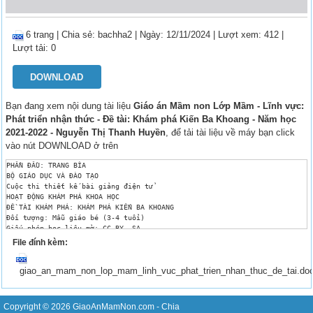
6 trang
|
Chia sẻ:
bachha2
| Ngày: 12/11/2024
| Lượt xem: 412
|
Lượt tải: 0
DOWNLOAD
Bạn đang xem nội dung tài liệu
Giáo án Mầm non Lớp Mầm - Lĩnh vực:
Phát triển nhận thức - Đề tài: Khám phá Kiến Ba Khoang - Năm học
2021-2022 - Nguyễn Thị Thanh Huyền
, để tải tài liệu về máy bạn click
vào nút DOWNLOAD ở trên
PHẦN ĐẦU: TRANG BÌA

BỘ GIÁO DỤC VÀ ĐÀO TẠO

Cuộc thi thiết kế bài giảng điện tử

HOẠT ĐỘNG KHÁM PHÁ KHOA HỌC

ĐỀ TÀI KHÁM PHÁ: KHÁM PHÁ KIẾN BA KHOANG

Đối tượng: Mẫu giáo bé (3-4 tuổi)

Giấy phép học liệu mở: CC BY- SA

Giáo viên: Nguyễn Thị Thanh Huyền

File đính kèm:
Email: 
Cuachienxu282@gmail.com
Đơn vị công tác: Trường Mầm non Thành Đông-Nam Từ Liêm-Hà Nội

giao_an_mam_non_lop_mam_linh_vuc_phat_trien_nhan_thuc_de_tai.do
Tháng 10/2021

PHẦN NỘI DUNG

GIÁO ÁN 

 Lĩnh vực: Phát triển nhận thức

Copyright © 2026
GiaoAnMamNon.com
- Chia
 Đề tài: Khám phá Kiến Ba Khoang
