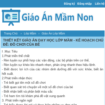
Đăng ký
Đăng nhập
Liên hệ
›
›
Trang Chủ
Lớp Mầm
Giáo Án Lớp Mầm
THIẾT KẾT GIÁO ÁN DẠY HỌC LỚP MẦM - KẾ HOẠCH CHỦ
ĐỀ: ĐỒ CHƠI CỦA BÉ
I .Mục Tiêu
1.Phát triển thể chất
- Rèn luyện sự phối hợp các vận động, các bộ phận trên cơ thể,
- Rèn luyện sự khéo léo nhanh nhẹn, phản ứng nhanh theo hiệu lệnh.
- Biết được lợi ích của các nhóm dinh dưỡng đối với sức khỏe, biết ăn
hết suất.
2.Phát triển nhận thức
- Trẻ biết gọi tên một số đồ chơi
- Biết quan sát trò chuyện về một số đồ chơi của bé
- Biết nhận biết và phân biệt màu sắc
- Trẻ ham tìm tòi khám phá đồ vật xung quanh
3. Phát triển ngôn ngữ
- Trẻ hiểu được lời nói và thực hiện nhiệm vụ đơn giản