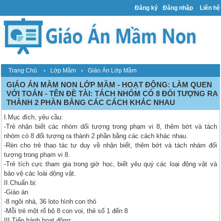
Đăng ký
Đăng nhập
Liên hệ
›
›
Trang Chủ
Lớp Mầm
Giáo Án Lớp Mầm
GIÁO ÁN MẦM NON LỚP MẦM - HOẠT ĐỘNG: LÀM QUEN
VỚI TOÁN - TÊN ĐỀ TÀI: TÁCH NHÓM CÓ 8 ĐỐI TƯỢNG RA
THÀNH 2 PHẦN BẰNG CÁC CÁCH KHÁC NHAU
I.Mục đích, yêu cầu:
-Trẻ nhận biết các nhóm dối tượng trong phạm vi 8, thêm bớt và tách
nhóm có 8 đối tượng ra thành 2 phần bằng các cách khác nhau.
-Rèn cho trẻ thao tác tư duy về nhận biết, thêm bớt và tách nhám đối
tượng trong phạm vi 8.
-Trẻ tích cực tham gia trong giờ học, biết yêu quý các loại động vật và
bảo vệ các loài dộng vật.
II.Chuẩn bị:
-Giáo án
-8 ngôi nhà, 36 loto hình con thỏ
-Mỗi trẻ một rổ bộ 8 con voi, thẻ số 1 đến 8
III.Tiến hành hoạt động: