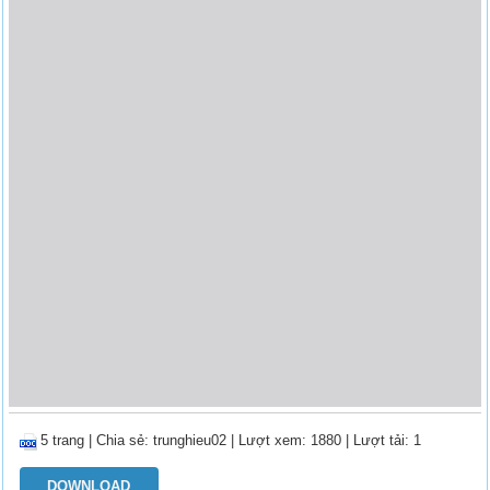
5 trang
|
Chia sẻ:
trunghieu02
| Lượt xem: 1880
| Lượt tải: 1
DOWNLOAD